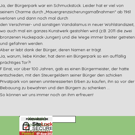
Ja, der Bürgerpark war ein Schmuckstück. Leider hat er viel von
seinem Charme durch „Mauergrenzsicherungsmaßnahmen“ ab 1961
verloren und dann noch mal durch
den Verschmier- und sonstigen Vandalismus in neuer Wohlstandszeit,
wo auch mal ein ganzes Kunstwerk gestohlen wird (z.B. 2011 die zwei
bronzenen Huckepack-Jungen) und die Wege immer breiter getreten
und gefahren werden.
Aber er lebt dank der Bürger, deren Namen er trägt.
Ja, warum, liebe Kinder, hat denn ein Bürgerpark so ein auffällig
prächtiges Tor?!
F
Einst, vor über 100 Jahren, gab es einen Bürgermeister, der hatte
entschieden, mit den Steuergeldern seiner Bürger den schicken
Privatpark von seinen uninteressierten Erben zu kaufen, ihn so vor der
Bebauung zu bewahren und den Bürgern zu schenken ...
So können wir uns immer noch an ihm erfreuen!
Kontakt
Newsletter
© 2021
Verein FÜR
Impressum
PANKOW e.V.