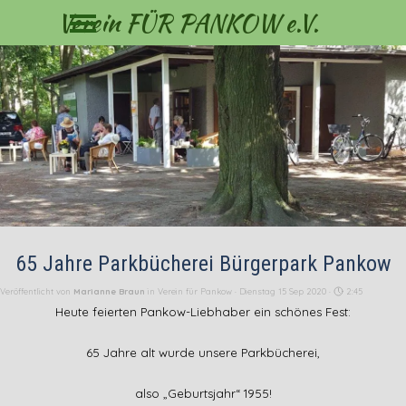
Menü überspringen
Direkt zum Seiteninhalt
Verein FÜR PANKOW e.V.
65 Jahre Parkbücherei Bürgerpark Pankow
Veröffentlicht von
Marianne Braun
in
Verein für Pankow
· Dienstag 15 Sep 2020 ·
2:45
Heute feierten Pankow-Liebhaber ein schönes Fest:
65 Jahre alt wurde unsere Parkbücherei,
also „Geburtsjahr“ 1955!