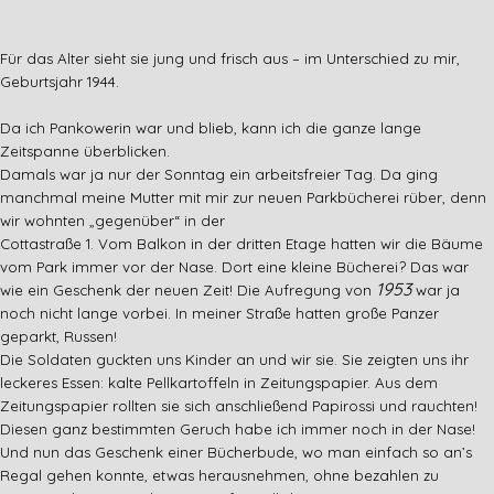
Für
das
Alter sieht sie jung und frisch aus – im Unterschied zu mir,
Geburtsjahr 1944.
Da ich Pankowerin war und blieb, kann ich die ganze lange
Zeitspanne überblicken.
Damals war ja nur der Sonntag ein arbeitsfreier Tag. Da ging
manchmal meine Mutter mit mir zur neuen Parkbücherei rüber, denn
wir wohnten „gegenüber“ in der
Cottastraße 1. Vom Balkon in der dritten Etage hatten wir die Bäume
vom Park immer vor der Nase. Dort eine kleine Bücherei? Das war
1953
wie ein Geschenk der neuen Zeit! Die Aufregung von
war ja
noch nicht lange vorbei. In meiner Straße hatten große Panzer
geparkt, Russen!
Die Soldaten guckten uns Kinder an und wir sie. Sie zeigten uns ihr
leckeres Essen: kalte Pellkartoffeln in Zeitungspapier. Aus dem
Zeitungspapier rollten sie sich anschließend Papirossi und rauchten!
Diesen ganz bestimmten Geruch habe ich immer noch in der Nase!
Und nun das Geschenk einer Bücherbude, wo man einfach so an’s
Regal gehen konnte, etwas herausnehmen, ohne bezahlen zu