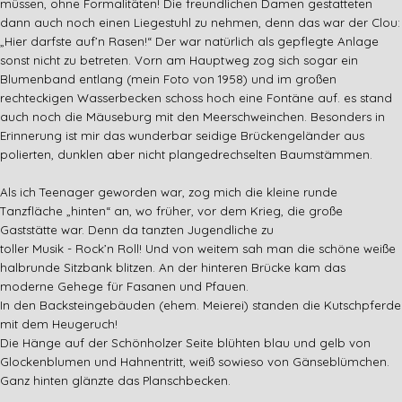
müssen, ohne Formalitäten! Die freundlichen Damen gestatteten
dann auch noch einen Liegestuhl zu nehmen, denn das war der Clou:
„Hier darfste auf’n Rasen!“ Der war natürlich als gepflegte Anlage
sonst
nicht
zu betreten. Vorn am Hauptweg zog sich sogar ein
Blumenband entlang (mein Foto von 1958) und im großen
rechteckigen Wasserbecken schoss hoch eine Fontäne auf. es stand
auch noch die Mäuseburg mit den Meerschweinchen. Besonders in
Erinnerung ist mir das wunderbar seidige Brückengeländer aus
polierten, dunklen aber nicht plangedrechselten Baumstämmen.
Als ich Teenager geworden war, zog mich die kleine runde
Tanzfläche „hinten“ an, wo früher, vor dem Krieg, die große
Gaststätte war. Denn da tanzten Jugendliche zu
toller Musik - Rock’n Roll! Und von weitem sah man die schöne weiße
halbrunde Sitzbank blitzen. An der hinteren Brücke kam das
moderne Gehege für Fasanen und Pfauen.
In den Backsteingebäuden (ehem. Meierei) standen die Kutschpferde
mit dem Heugeruch!
Die Hänge auf der Schönholzer Seite blühten blau und gelb von
Glockenblumen und Hahnentritt, weiß sowieso von Gänseblümchen.
Ganz hinten glänzte das Planschbecken.